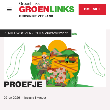
GroenLinks
DOE MEE
PROVINCIE ZEELAND
HOME
NIEUWSOVERZICHT
Nieuwsoverzicht
STANDPUNTEN
KOM IN ACTIE
Onze mensen
Nieuws
PROEFJE
Agenda
29 jun 2026
・
leestijd 1 minuut
Naar GroenLinks.nl