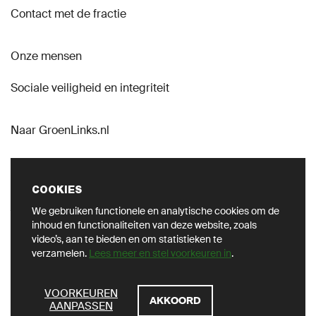
Contact met de fractie
Onze mensen
Sociale veiligheid en integriteit
Naar GroenLinks.nl
COOKIES
We gebruiken functionele en analytische cookies om de
VOLG ONS OP SOCIAL
inhoud en functionaliteiten van deze website, zoals
video’s, aan te bieden en om statistieken te
verzamelen.
Lees meer en stel voorkeuren in
.
ZOEKEN
VOORKEUREN
AKKOORD
AANPASSEN
Privacy