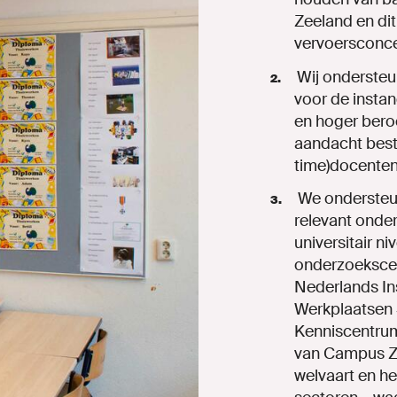
Zeeland en dit
vervoersconce
Wij ondersteu
voor de insta
en hoger bero
aandacht beste
time)docenten
We ondersteun
relevant onde
universitair ni
onderzoekscen
Nederlands In
Werkplaatsen 
Kenniscentru
van Campus Ze
welvaart en he