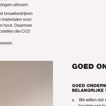
ringen
uitvoert.
at
bouwbedrijven
e
materialen
voor
en
hout.
Daarmee
odellen
die
CO2
boeren.
GOED ON
GOED ONDERWI
BELANGRIJKE 
We willen dat 
houden van ba