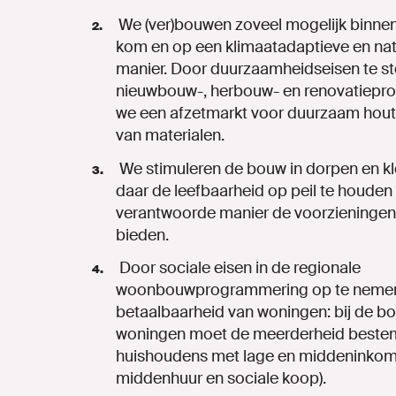
We (ver)bouwen zoveel mogelijk binn
kom en op een klimaatadaptieve en nat
manier. Door duurzaamheidseisen te ste
nieuwbouw-, herbouw- en renovatieproj
we een afzetmarkt voor duurzaam hout
van materialen.
We stimuleren de bouw in dorpen en k
daar de leefbaarheid op peil te
houden
verantwoorde
manier
de
voorzieningen
bieden.
Door
sociale
eisen
in
de
regionale
woonbouwprogrammering
op
te
neme
betaalbaarheid van woningen: bij de b
woningen moet de meerderheid bestem
huishoudens met lage en middeninkome
middenhuur en sociale koop).