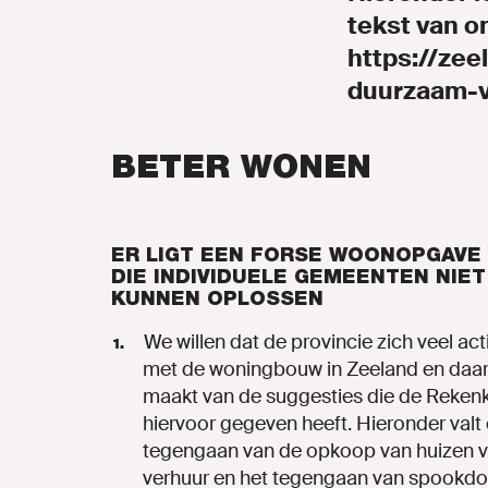
tekst van o
https://zee
duurzaam-v
BETER
WONEN
ER LIGT EEN FORSE WOONOPGAVE
DIE INDIVIDUELE GEMEENTEN NIET
KUNNEN OPLOSSEN
We
willen
dat
de
provincie
zich
veel
act
met
de
woningbouw
in
Zeeland
en
daa
maakt
van
de
suggesties
die
de
Reken
hiervoor
gegeven
heeft. Hieronder valt
tegengaan van de opkoop van huizen vo
verhuur en het tegengaan van spookdo