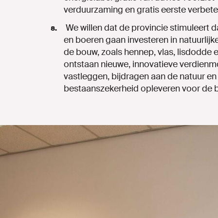
verduurzaming
en
gratis
eerste
verbete
We
willen
dat
de
provincie
stimuleert
d
en
boeren
gaan
investeren
in
natuurlijk
de
bouw,
zoals
hennep,
vlas,
lisdodde
ontstaan
nieuwe,
innovatieve
verdienm
vastleggen,
bijdragen
aan
de
natuur en
bestaanszekerheid opleveren voor de 