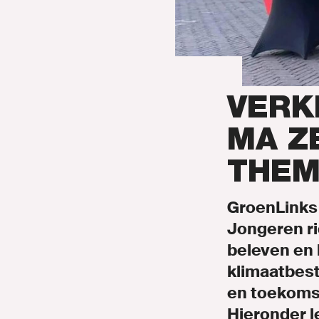
Onze mens
Nieuws
Agenda
VERK
Naar GroenL
MA Z
THEM
GroenLinks 
Jongeren ri
MIJN GRO
beleven en 
klimaatbest
en toekoms
Hieronder l