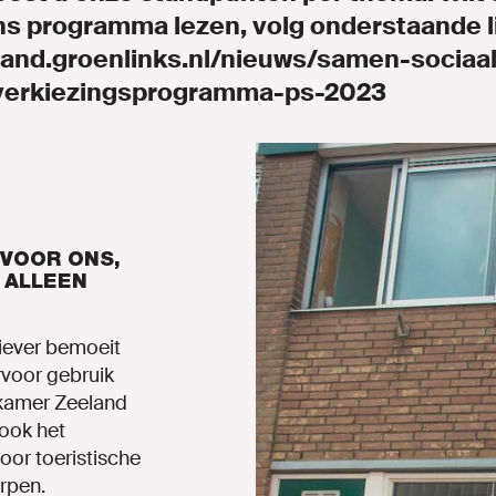
ns programma lezen, volg onderstaande l
land.groenlinks.nl/nieuws/samen-sociaa
erkiezingsprogramma-ps-2023
 VOOR ONS,
 ALLEEN
iever
bemoeit
rvoor
gebruik
kamer
Zeeland
 ook het
or toeristische
rpen.