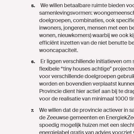
We willen betaalbare ruimte bieden vo
samenlevingsvormen:
woongemeensc
doelgroepen,
combinaties,
ook
specifi
inwoners,
jongeren,
mensen
met
een
b
wonen,
nieuwkomers)
waarbij we
ook
k
efficiënt
inzetten
van
de
niet
benutte
b
wooncapaciteit.
Er
liggen
verschillende
initiatieven
om
flexibele
“tiny
houses
achtige” projecte
voor
verschillende
doelgroepen
gebrui
worden
en
bovendien
verplaatst
kunne
Provincie
dient
hier
actief
aan
bij
te
dra
voor
de
realisatie
van
minimaal
1000
ti
We willen dat de provincie actiever in
de Zeeuwse gemeenten en
EnergiekZe
spoedig
mogelijk
huizen
met
een
slech
energielabel gratis
van
advies
voorziet