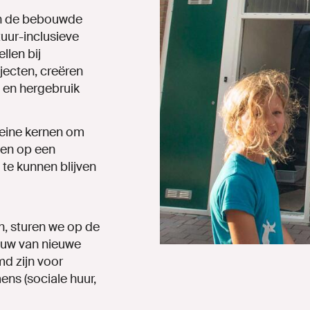
en de bebouwde
uur-inclusieve
llen bij
ecten, creëren
 en hergebruik
leine kernen om
en
op
een
te
kunnen
blijven
n,
sturen
we
op
de
ouw van nieuwe
d zijn voor
ns (sociale huur,