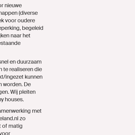
or nieuwe
happen
(diverse
ek
voor
oudere
eperking,
begeleid
ijken
naar
het
estaande
snel
en
duurzaam
n
te
realiseren
die
kt/ingezet
kunnen
n
worden.
De
gen.
Wij
pleiten
ny
houses.
 samenwerking met
eland.nl
zo
t
of
matig
voor