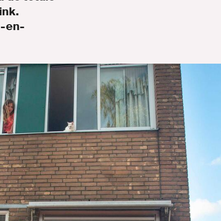
ink.
l-en-