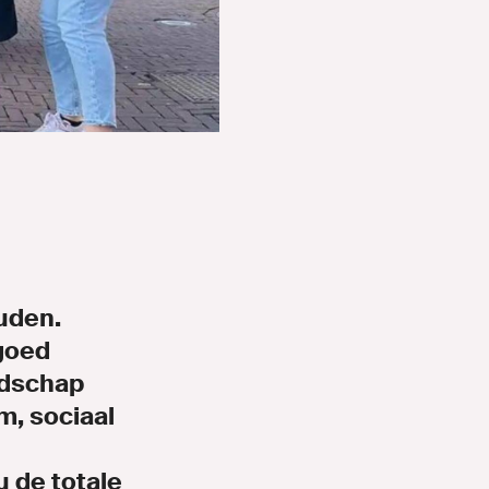
uden.
fgoed
ndschap
, sociaal
u de totale