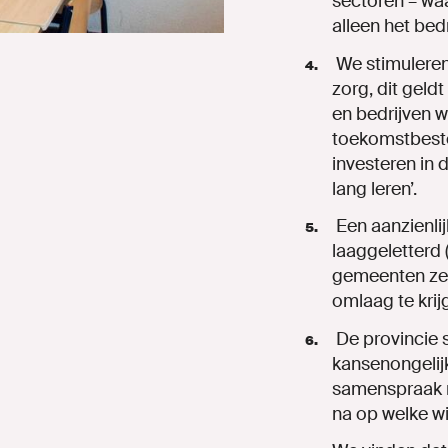
sectoren – waa
alleen het bedr
We stimuleren
zorg, dit geld
en bedrijven 
toekomstbeste
investeren in 
lang leren’.
Een aanzienlij
laaggeletterd
gemeenten zet
omlaag te
krij
De provincie 
kansenongelijk
samenspraak m
na op welke wi