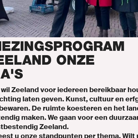
en
IEZINGSPROGRAM
inks.nl
EELAND ONZE
A'S
wil Zeeland voor iedereen bereikbaar ho
chting laten geven. Kunst, cultuur en er
ENLINKS
bewaren. De ruimte koesteren en het la
endig maken. We gaan voor een duurzaam
tbestendig Zeeland.
eest u onze standpunten per thema. Wilt 