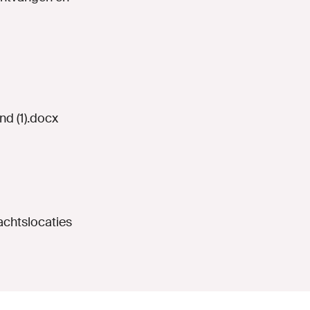
d (1).docx
achtslocaties