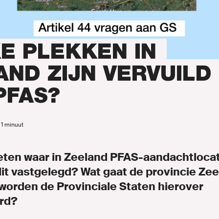
en
E PLEKKEN IN
AND ZIJN VERVUILD
inks.nl
PFAS?
d 1 minuut
weten waar in Zeeland PFAS-aandachtlocati
ENLINKS
it vastgelegd? Wat gaat de provincie Zee
orden de Provinciale Staten hierover
rd?