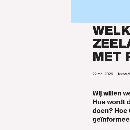
Onze mens
Nieuws
WELK
Agenda
ZEEL
Naar GroenL
MET 
22 mei 2026
・
leestij
Wij willen 
MIJN GRO
Hoe wordt d
doen? Hoe w
geïnformee