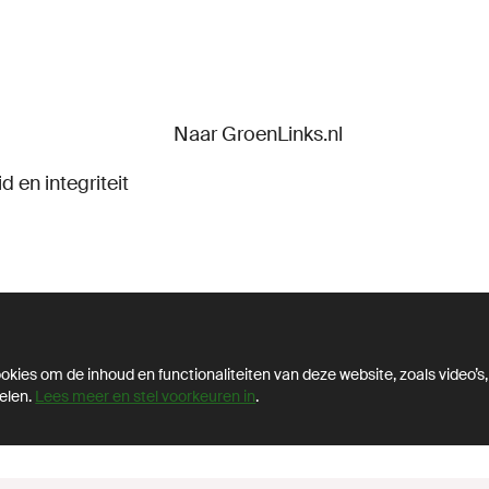
Naar GroenLinks.nl
d en integriteit
kies om de inhoud en functionaliteiten van deze website, zoals video’s,
elen.
Lees meer en stel voorkeuren in
.