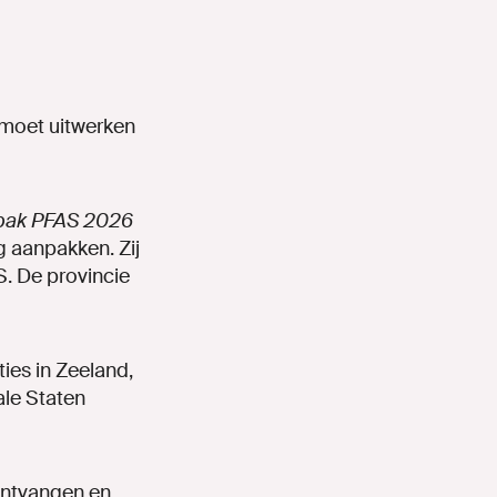
d moet uitwerken
pak PFAS 2026
g aanpakken. Zij
. De provincie
ies in Zeeland,
ale Staten
ontvangen en