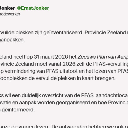
Jonker
@ErnstJonker
medewerker
rvuilde plekken zijn geïnventariseerd. Provincie Zeelan
 aanpakken.
eland heeft op 31 maart 2026 het
Zeeuws Plan van Aan
ovincie Zeeland moet vanaf 2026 zelf de PFAS-vervuilin
p vermindering van PFAS uitstoot en het lozen van PFAS
oonplekken de vervuilde plekken in kaart brengen.
 wil een duidelijk overzicht van de PFAS-aandachtlocat
isatie en aanpak worden georganiseerd en hoe Provinci
 geïnformeerd.
 onze de vragen lezen. De antwoorden hebben we ook 