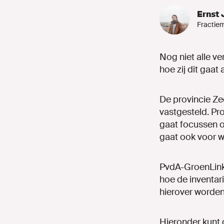
Ernst 
Fractie
Nog niet alle ve
hoe zij dit gaat
De provincie Ze
vastgesteld. Pr
gaat focussen o
gaat ook voor w
PvdA-GroenLinks
hoe de inventar
hierover worden
Hieronder kunt