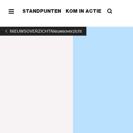
STANDPUNTEN
KOM IN ACTIE
NIEUWSOVERZICHT
Nieuwsoverzicht
HOME
STAND
KOM I