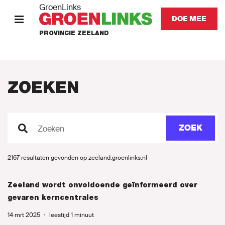
GroenLinks
DOE MEE
PROVINCIE ZEELAND
HOME
STANDPUNTEN
ZOEKEN
KOM IN ACTIE
ZOEK
Zoeken
Onze mensen
2167 resultaten gevonden op zeeland.groenlinks.nl
Nieuws
Zeeland wordt onvoldoende geïnformeerd over
Agenda
gevaren kerncentrales
14 mrt 2025
・
leestijd 1 minuut
Naar GroenLinks.nl