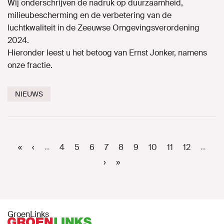
Wij onderschrijven de nadruk op duurzaamheid,
milieubescherming en de verbetering van de
luchtkwaliteit in de Zeeuwse Omgevingsverordening
2024.
Hieronder leest u het betoog van Ernst Jonker, namens
onze fractie.
NIEUWS
Paginering
Eerste
«
Vorige
‹
Page
4
Page
5
Page
6
Page
7
Huidige
8
Page
9
Page
10
Page
11
Page
12
…
…
pagina
pagina
pagina
Volgende
›
Laatste
»
pagina
pagina
GroenLinks